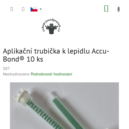
Přejít
NÁKUP
na
obsah
KOŠÍK
Aplikační trubička k lepidlu Accu-
Bond® 10 ks
507
Průměrné
Neohodnoceno
Podrobnosti hodnocení
hodnocení
produktu
je
0,0
z
5
hvězdiček.