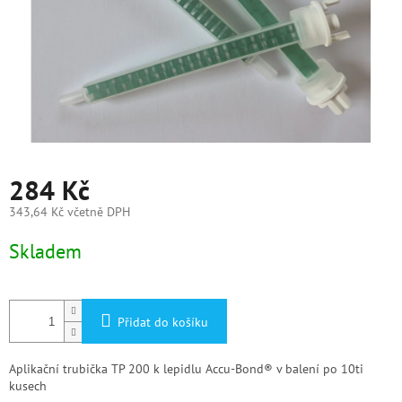
284 Kč
343,64 Kč včetně DPH
Měrná
Skladem
cena:
Přidat do košíku
Aplikační trubička TP 200 k lepidlu Accu-Bond® v balení po 10ti
kusech