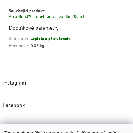
Související produkt:
Accu-Bond® paznehtářské lepidlo 200 ml
Doplňkové parametry
Kategorie
:
Lepidla a příslušenství
Hmotnost
:
0.08 kg
Z
á
p
a
Instagram
t
í
Facebook
Josefprasek.cz
Micromast.com
Tento web používá soubory cookie. Dalším procházením