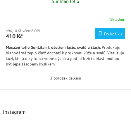
Sunlitan lotio
Skladem
496,10 Kč včetně DPH
Do košíku
410 Kč
Masážní lotio SunLitan
k
ošetření kůže, svalů a šlach
. P
rodukuje
blahodárné teplo čímž dochází k prokrvení kůže a svalů. V
italizuje
kůži, která díky tomu volně dýchá a pod ní ležící oblasti mohou
být lépe zásobeny kyslíkem.
3
položek celkem
O
v
l
Z
á
á
d
p
a
a
Instagram
c
t
í
í
p
r