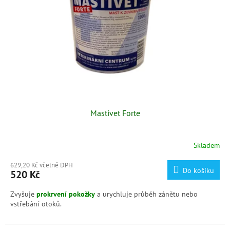
p
r
o
d
u
k
t
ů
Mastivet Forte
Skladem
629,20 Kč včetně DPH
Do košíku
520 Kč
Zvyšuje
prokrvení pokožky
a urychluje průběh zánětu nebo
vstřebání otoků.