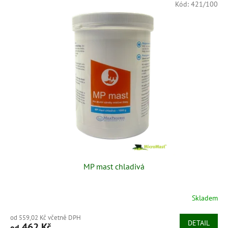
Kód:
421/100
MP mast chladivá
Skladem
od 559,02 Kč včetně DPH
DETAIL
462 Kč
od