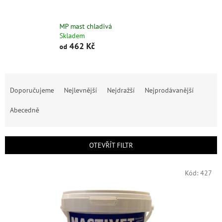
MP mast chladivá
Skladem
462 Kč
od
Ř
a
Doporučujeme
Nejlevnější
Nejdražší
Nejprodávanější
z
e
Abecedně
n
í
p
OTEVŘÍT FILTR
r
o
V
Kód:
427
d
ý
u
p
k
i
t
s
ů