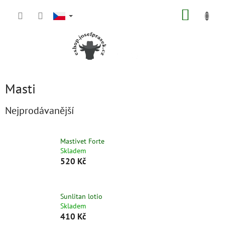
Přejít
NÁKUP
na
obsah
KOŠÍK
Masti
Nejprodávanější
Mastivet Forte
Skladem
520 Kč
Sunlitan lotio
Skladem
410 Kč