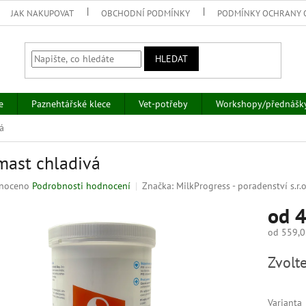
JAK NAKUPOVAT
OBCHODNÍ PODMÍNKY
PODMÍNKY OCHRANY 
HLEDAT
e
Paznehtářské klece
Vet-potřeby
Workshopy/přednášk
á
ast chladivá
né
noceno
Podrobnosti hodnocení
Značka:
MilkProgress - poradenství s.r.
ní
od
4
u
od
559,0
Měrná
Zvolte
cena:
k.
Varianta