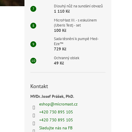
Dlouhý nůž na sundání obvazů
1 110 Kč
MicroMast III. - s eskulinem
(Uberis Test) - set
100 Kč
Sada těsnění k pumpě Med-
Eze™
729 Kč
Ochranný oblek
49 Kč
Kontakt
MVDr. Josef Prášek, PhD.
eshop
@
micromast.cz
+420 730 895 105
+420 730 895 105
Sledujte nás na FB