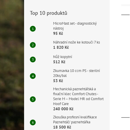
Top 10 produktů
MicroMast set - diagnostický
nástroj
95 Kč
Náhradní nože ke kotouči 7 ks
1 820 Kč
Nůž kopytní
512 Kč
Zkumavka 10 ccm PS - sterilní
20ks/bal
53 Kč
Mechanická paznehtářská a
fixační klec Comfort Chutes -
Serie M – Model MR od Comfort
Hoof Care
240 000 Kč
Zkouška profesní kvalifikace
Paznehtář/ paznehtářka
18 500 Kč