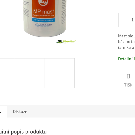
Mast slo
bázi octa
(arnika 
Detailní 
TISK
s
Diskuze
ailní popis produktu