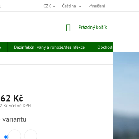
CZK
Čeština
OSOBNÍCH ÚDAJŮ
Přihlášení
NÁKUPNÍ
Prázdný košík
KOŠÍK
y
Dezinfekční vany a rohože/dezinfekce
Obchodní podmínky
o
62 Kč
2 Kč
včetně DPH
 variantu