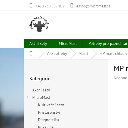
Přejít
+420 730 895 105
eshop@micromast.cz
na
obsah
Akční sety
MicroMast
Potřeby pro paznehtář
Domů
Vet-potřeby
Masti
MP mast chladiv
P
MP m
o
Přeskočit
s
Průměr
Kategorie
Neohod
kategorie
t
hodnoce
r
produkt
Akční sety
a
je
MicroMast
n
0,0
z
Kultivační sety
n
5
í
Příslušenství
hvězdiče
p
Diagnostika
a
Rukavice