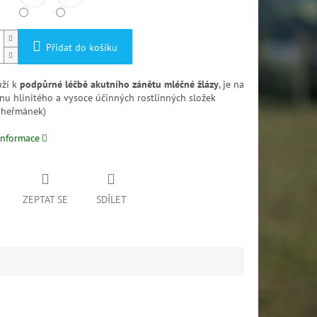
Přidat do košíku
uží k
podpůrné léčbě akutního zánětu mléčné žlázy
, je na
nu hlinitého a vysoce účinných rostlinných složek
a heřmánek)
informace
ZEPTAT SE
SDÍLET