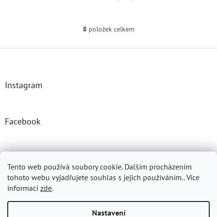
8
položek celkem
O
v
l
Z
á
á
d
p
a
a
Instagram
c
t
í
í
p
r
Facebook
v
k
y
v
Josefprasek.cz
Micromast.com
ý
Tento web používá soubory cookie. Dalším procházením
p
tohoto webu vyjadřujete souhlas s jejich používáním.. Více
i
informací
zde
.
s
u
Vytvořil Shoptet
Nastavení