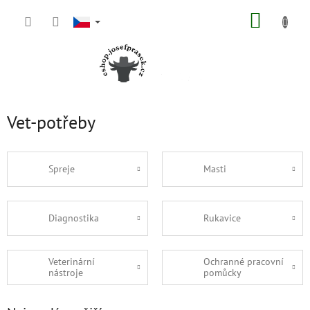
Přejít
NÁKUP
na
obsah
KOŠÍK
Vet-potřeby
Spreje
Masti
Diagnostika
Rukavice
Veterinární
Ochranné pracovní
nástroje
pomůcky