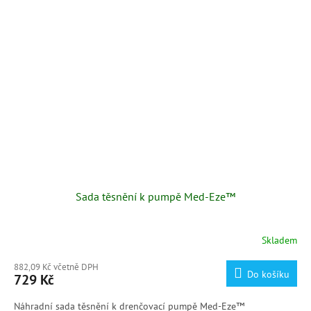
Sada těsnění k pumpě Med-Eze™
Skladem
882,09 Kč včetně DPH
Do košíku
729 Kč
Náhradní sada těsnění k drenčovací pumpě Med-Eze™