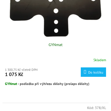
GYNmat
Skladem
1 300,75 Kč včetně DPH
Do košíku
1 075 Kč
GYNmat
- podložka při výhřezu dělohy (prolaps dělohy)
Gynekologická pomůcka při výhřezu dělohy u skotu a malých
přežvýkavců.
Kód:
378/XL