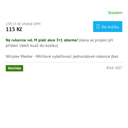
Skladem
139,15 Kč včetně DPH
Do košíku
115 Kč
Na rukavice vel. M platí akce 3+1 zdarma!
(sleva se projeví při
přidání všech kusů do košíku)
Nitrylex Maxter - Nitrilové vyšetřovací jednorázové rukavice (bez
pudru) tmavě modré, 100 ks.
Kód:
607
Novinka
Velikost M.