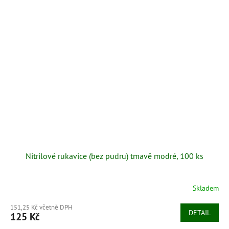
GYNmat
k podložení pod vyhřezlou dělohu, snazší dezinfekci a
repozici dělohy zpět. Pomocníci po stranách podložku zvednou do
úrovně pochvy a pomohou tak veterináři při vrácení dělohy zpět
do dutiny břišní.
Nitrilové rukavice (bez pudru) tmavě modré, 100 ks
Skladem
151,25 Kč včetně DPH
DETAIL
125 Kč