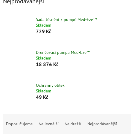
Nejprodávanější
Sada těsnění k pumpě Med-Eze™
Skladem
729 Kč
Drenčovací pumpa Med-Eze™
Skladem
18 876 Kč
Ochranný oblek
Skladem
49 Kč
Ř
a
Doporučujeme
Nejlevnější
Nejdražší
Nejprodávanější
z