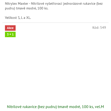
Nitrylex Maxter - Nitrilové vyšetřovací jednorázové rukavice (bez
pudru) tmavě modré, 100 ks.
Velikost S, L a XL.
Kód:
549
Akce
3 + 1
Nitrilové rukavice (bez pudru) tmavě modré, 100 ks, vel.M