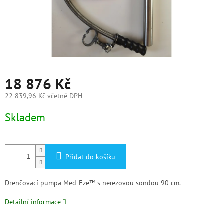
18 876 Kč
22 839,96 Kč včetně DPH
Měrná
Skladem
cena:
Přidat do košíku
Drenčovací pumpa Med-Eze™ s nerezovou sondou 90 cm.
Detailní informace