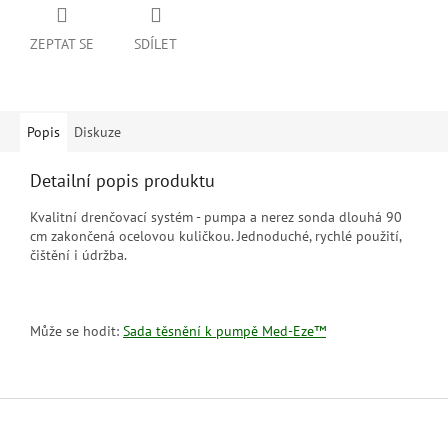
ZEPTAT SE
SDÍLET
Popis
Diskuze
Detailní popis produktu
Kvalitní drenčovací systém - pumpa a nerez sonda dlouhá 90
cm zakončená ocelovou kuličkou. Jednoduché, rychlé použití,
čištění i údržba.
Může se hodit:
Sada těsnění k pumpě Med-Eze™
Z
á