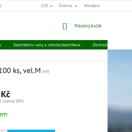
CZK
Čeština
OSOBNÍCH ÚDAJŮ
Přihlášení
NÁKUPNÍ
Prázdný košík
KOŠÍK
y
Dezinfekční vany a rohože/dezinfekce
Obchodní podmínky
100 ks, vel.M
549
 Kč
č včetně DPH
dem