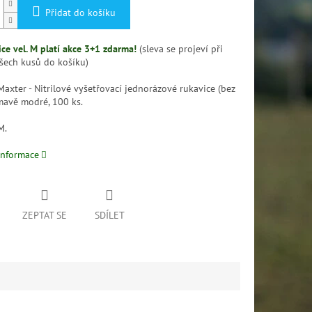
Přidat do košíku
ce vel. M platí akce 3+1 zdarma!
(sleva se projeví při
všech kusů do košíku)
Maxter - Nitrilové vyšetřovací jednorázové rukavice (bez
mavě modré, 100 ks.
M.
informace
ZEPTAT SE
SDÍLET