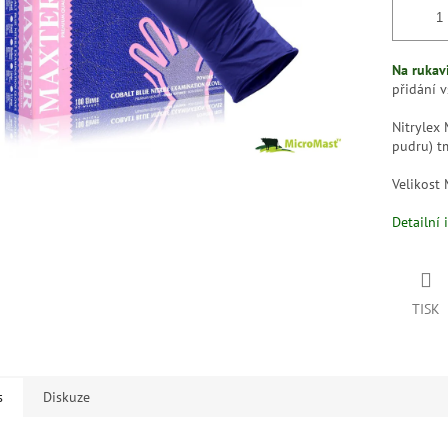
Na rukavi
přidání 
Nitrylex 
pudru) t
Velikost 
Detailní 
TISK
s
Diskuze