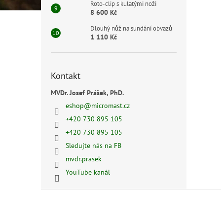
Roto-clip s kulatými noži
8 600 Kč
Dlouhý nůž na sundání obvazů
1 110 Kč
Kontakt
MVDr. Josef Prášek, PhD.
eshop
@
micromast.cz
+420 730 895 105
+420 730 895 105
Sledujte nás na FB
mvdr.prasek
YouTube kanál
Z
á
p