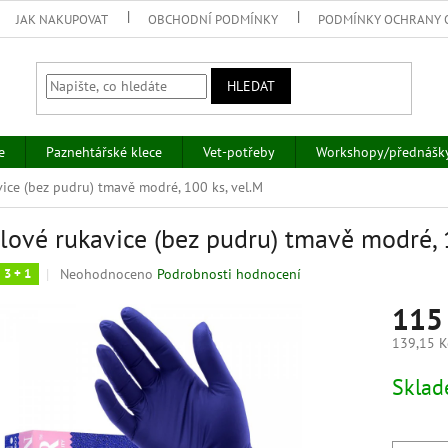
JAK NAKUPOVAT
OBCHODNÍ PODMÍNKY
PODMÍNKY OCHRANY 
HLEDAT
e
Paznehtářské klece
Vet-potřeby
Workshopy/přednášk
vice (bez pudru) tmavě modré, 100 ks, vel.M
ilové rukavice (bez pudru) tmavě modré, 
Průměrné
Neohodnoceno
Podrobnosti hodnocení
3 + 1
hodnocení
115
produktu
je
139,15 K
0,0
z
Měrná
Skla
5
cena:
hvězdiček.