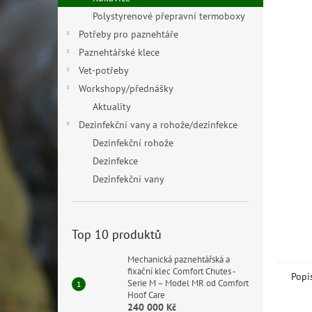
n
Polystyrenové přepravní termoboxy
e
Potřeby pro paznehtáře
l
Paznehtářské klece
Vet-potřeby
Workshopy/přednášky
Aktuality
Dezinfekční vany a rohože/dezinfekce
Dezinfekční rohože
Dezinfekce
Dezinfekční vany
Top 10 produktů
Mechanická paznehtářská a
fixační klec Comfort Chutes -
Popi
Serie M – Model MR od Comfort
Hoof Care
240 000 Kč