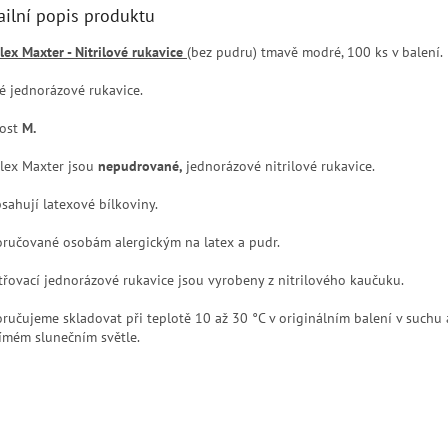
ailní popis produktu
lex Maxter - Nitrilové rukavice
(bez pudru) tmavě modré, 100 ks v balení.
é jednorázové rukavice.
kost
M.
ylex Maxter jsou
nepudrované,
jednorázové nitrilové rukavice.
sahují latexové bílkoviny.
ručované
osobám alergickým na latex a pudr.
třovací jednorázové rukavice jsou vyrobeny z nitrilového kaučuku.
ručujeme skladovat při teplotě 10 až 30 °C v originálním balení v suchu 
ímém slunečním světle.