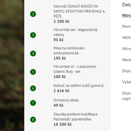
Det
Seminář ZDRAVÍ KONČETIN
SKOTU: EFEKTIVNÍ PREVENCE A
Nitry
PÉČE
2 200 Kč
Pevn
MicroMast set - diagnostický
nástroj
Veli
95 Kč
Pilka na odrohování
Nitr
embryotomická
195 Kč
Neob
MicroMast III. - s eskulinem
Dopo
(Uberis Test) - set
100 Kč
Vyše
Kotouč na ostření nožů gumový
2 616 Kč
Dopo
nepř
Ochranný oblek
49 Kč
Zkouška profesní kvalifikace
Paznehtář/ paznehtářka
18 500 Kč