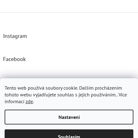
Z
á
p
a
Instagram
t
í
Facebook
Josefprasek.cz
Micromast.com
Tento web používá soubory cookie. Dalším procházením
tohoto webu vyjadřujete souhlas s jejich používáním.. Více
informací
zde
.
Vytvořil Shoptet
Nastavení
Copyright 2026
E-SHOP - MVDR. JOSEF PRÁŠEK, PH.D.
. Všechna
Souhlasím
práva vyhrazena.
Upravit nastavení cookies