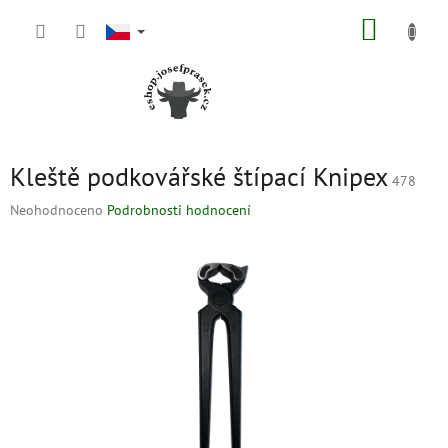
Přejít
NÁKUP
na
obsah
KOŠÍK
Kleště podkovářské štípací Knipex
478
Průměrné
Neohodnoceno
Podrobnosti hodnocení
hodnocení
produktu
je
0,0
z
5
hvězdiček.