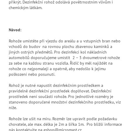
přikrýt. Dezinfekční rohož odolává povětrnostním vlivům i
chemickým látkám.
Návod:
Rohože umístěte při vjezdu do areálu a u vstupních bran nebo
vchodů do budov na rovnou plochu zbavenou kamínků a
jiných ostrých předmětů. Pro dezinfekci kol nákladních
automobilů doporučujeme umístit 2 – 3 dvoumetrové rohože
za sebe na každou stranu vozidla. Řidič by měl najíždět na
rohože co nejpomaleji a opatrně, aby nedošlo k jejímu
poškození nebo posunutí.
Rohož je nutné napustit dezinfekčním prostředkem a
pravidelně dezinfekční prostředek doplňovat. Dezinfekční
prostředek není součástí rohože. Pro jednotlivé rozměry je
stanoveno doporučené množství dezinfekčního prostředku, viz
níže.
Rohože lze ušít na míru. Rozměr lze upravit podle požadavku
chovatele, ale max. délka je 2m a šířka 1m. Pro bližší informace
nás kontaktujte na eshop@micromast.cz