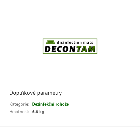
Doplňkové parametry
Kategorie
:
Dezinfekční rohože
Hmotnost
:
6.6 kg
Z
á