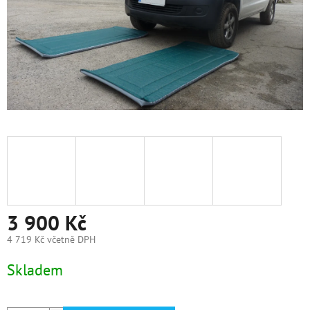
3 900 Kč
4 719 Kč včetně DPH
Měrná
Skladem
cena: