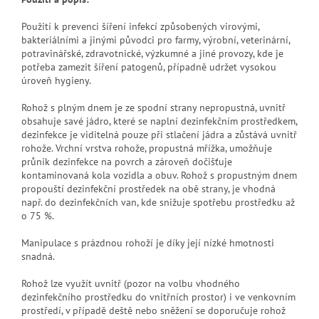
Použití k prevenci šíření infekcí způsobených virovými,
bakteriálními a jinými původci pro farmy, výrobní, veterinární,
potravinářské, zdravotnické, výzkumné a jiné provozy, kde je
potřeba zamezit šíření patogenů, případně udržet vysokou
úroveň hygieny.
Rohož s plným dnem je ze spodní strany nepropustná, uvnitř
obsahuje savé jádro, které se naplní dezinfekčním prostředkem,
dezinfekce je viditelná pouze při stlačení jádra a zůstává uvnitř
rohože. Vrchní vrstva rohože, propustná mřížka, umožňuje
průnik dezinfekce na povrch a zároveň dočišťuje
kontaminovaná kola vozidla a obuv. Rohož s propustným dnem
propouští dezinfekční prostředek na obě strany, je vhodná
např. do dezinfekčních van, kde snižuje spotřebu prostředku až
o 75 %.
Manipulace s prázdnou rohoží je díky její nízké hmotnosti
snadná.
Rohož lze využít uvnitř (pozor na volbu vhodného
dezinfekčního prostředku do vnitřních prostor) i ve venkovním
prostředí, v případě deště nebo sněžení se doporučuje rohož