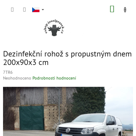
Přejít
NÁKUP
na
obsah
KOŠÍK
Dezinfekční rohož s propustným dnem
200x90x3 cm
7TR6
Průměrné
Neohodnoceno
Podrobnosti hodnocení
hodnocení
produktu
je
0,0
z
5
hvězdiček.