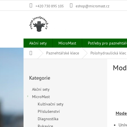
Přejít
+420 730 895 105
eshop@micromast.cz
na
obsah
Akční sety
MicroMast
Potřeby pro paznehtář
Domů
Paznehtářské klece
Polohydraulická klec
P
Mode
o
Přeskočit
s
Kategorie
kategorie
t
r
Akční sety
a
MicroMast
n
Kultivační sety
n
í
Příslušenství
Model
p
Diagnostika
a
Univ
Rukavice