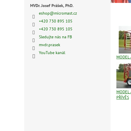
MVDr. Josef Prášek, PhD.
eshop
@
micromast.cz
+420 730 895 105
+420 730 895 105
Sledujte nás na FB
mvdr.prasek
YouTube kanál
MODEL A
MODEL 
PŘÍVĚS