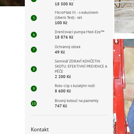
18 500 Kč
MicroMast III. - s eskulinem
(Uberis Test) - set
100 Kč
Drenčovací pumpa Med-Eze™
18 876 Kč
Ochranný oblek
49 Kč
Seminář ZDRAVÍ KONČETIN
SKOTU: EFEKTIVNÍ PREVENCE A
PÉČE
2 200 Kč
Roto-clip s kulatými noži
8 600 Kč
Brusný kotouč na paznehty
747 Kč
Kontakt