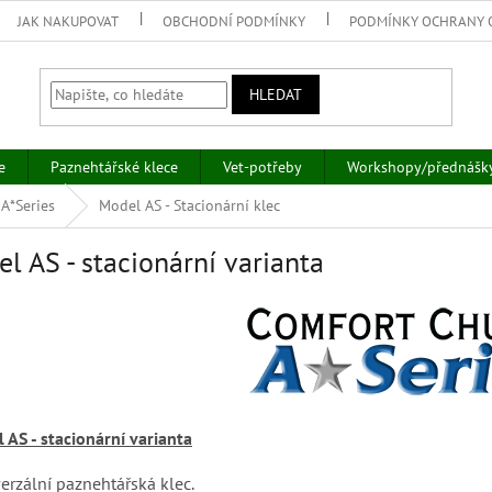
JAK NAKUPOVAT
OBCHODNÍ PODMÍNKY
PODMÍNKY OCHRANY 
HLEDAT
e
Paznehtářské klece
Vet-potřeby
Workshopy/přednášk
 A*Series
Model AS - Stacionární klec
l AS - stacionární varianta
 AS - stacionární varianta
erzální paznehtářská klec.