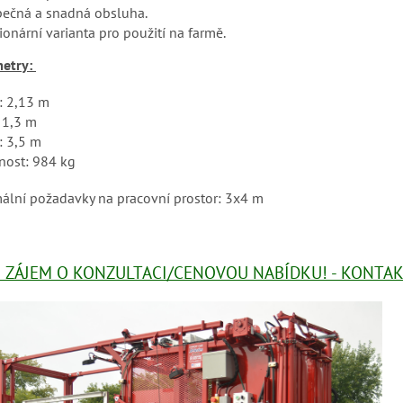
ečná a snadná obsluha.
ionární varianta pro použití na farmě.
etry:
: 2,13 m
: 1,3 m
: 3,5 m
ost: 984 kg
ální požadavky na pracovní prostor: 3x4 m
ZÁJEM O KONZULTACI/CENOVOU NABÍDKU! - KONTAKT