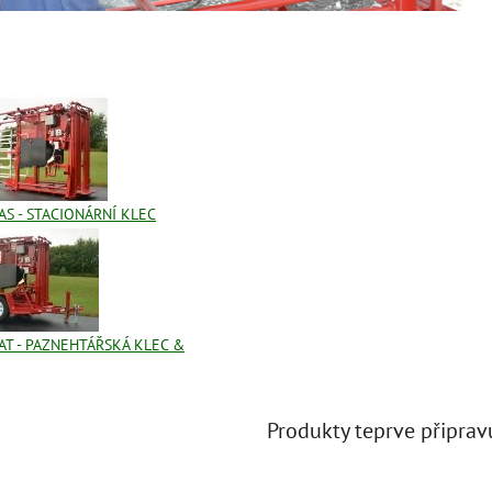
S - STACIONÁRNÍ KLEC
AT - PAZNEHTÁŘSKÁ KLEC &
Produkty teprve připrav