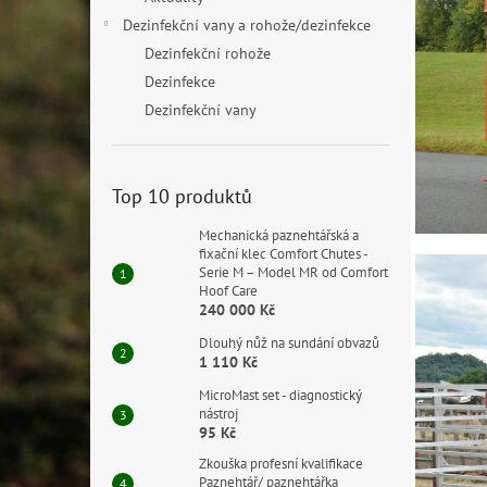
Dezinfekční vany a rohože/dezinfekce
Dezinfekční rohože
Dezinfekce
Dezinfekční vany
Top 10 produktů
Mechanická paznehtářská a
fixační klec Comfort Chutes -
Serie M – Model MR od Comfort
Hoof Care
240 000 Kč
Dlouhý nůž na sundání obvazů
1 110 Kč
MicroMast set - diagnostický
nástroj
95 Kč
Zkouška profesní kvalifikace
Paznehtář/ paznehtářka