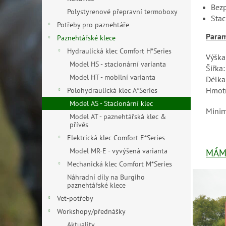
n
Bezp
Polystyrenové přepravní termoboxy
e
Stac
Potřeby pro paznehtáře
l
Param
Paznehtářské klece
Hydraulická klec Comfort H*Series
Výška
Model HS - stacionární varianta
Šířka
Model HT - mobilní varianta
Délka
Hmotn
Polohydraulická klec A*Series
Model AS - Stacionární klec
Minim
Model AT - paznehtářská klec &
přívěs
Elektrická klec Comfort E*Series
Model MR-E - vyvýšená varianta
MÁM 
Mechanická klec Comfort M*Series
Náhradní díly na Burgiho
paznehtářské klece
Vet-potřeby
Workshopy/přednášky
Aktuality