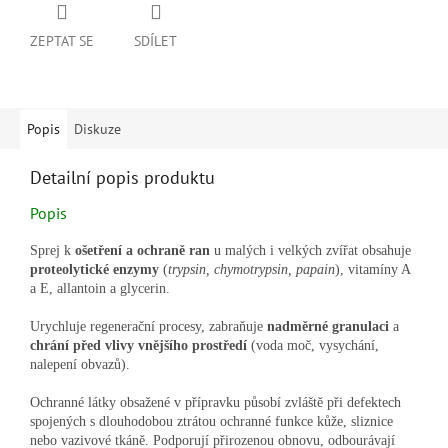
ZEPTAT SE
SDÍLET
Popis
Diskuze
Detailní popis produktu
Popis
Sprej k
ošetření a ochraně ran
u malých i velkých zvířat obsahuje
proteolytické enzymy
(
trypsin, chymotrypsin, papain
), vitamíny A
a E, allantoin a glycerin.
Urychluje regenerační procesy, zabraňuje
nadměrné granulaci
a
chrání před vlivy vnějšího prostředí
(voda moč, vysychání,
nalepení obvazů).
Ochranné látky obsažené v přípravku působí zvláště při defektech
spojených s dlouhodobou ztrátou ochranné funkce kůže, sliznice
nebo vazivové tkáně. Podporují přirozenou obnovu, odbourávají