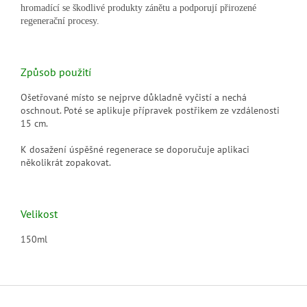
hromadící se škodlivé produkty zánětu a podporují přirozené
regenerační procesy.
Způsob použití
Ošetřované místo se nejprve důkladně vyčistí a nechá
oschnout. Poté se aplikuje přípravek postřikem ze vzdálenosti
15 cm.
K dosažení úspěšné regenerace
se doporučuje aplikaci
několikrát zopakovat.
Velikost
150ml
Z