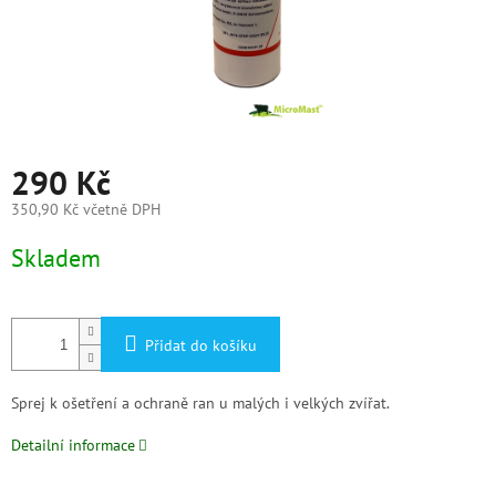
290 Kč
350,90 Kč včetně DPH
Měrná
Skladem
cena:
Přidat do košíku
Sprej k ošetření a ochraně ran u malých i velkých zvířat.
Detailní informace