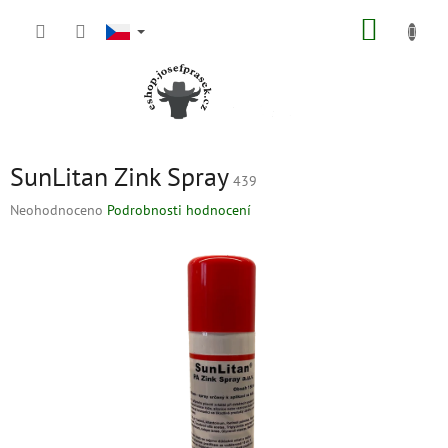
Přejít
NÁKUP
na
obsah
KOŠÍK
SunLitan Zink Spray
439
Průměrné
Neohodnoceno
Podrobnosti hodnocení
hodnocení
produktu
je
0,0
z
5
hvězdiček.