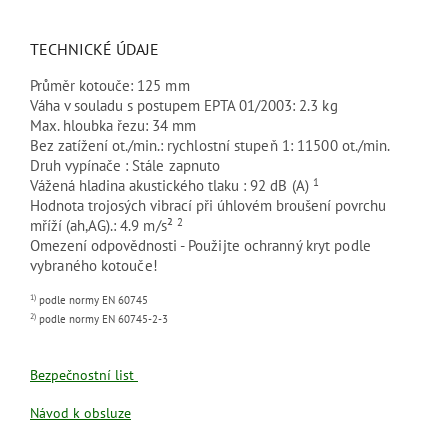
TECHNICKÉ ÚDAJE
Průměr kotouče:
125 mm
Váha v souladu s postupem EPTA 01/2003:
2.3 kg
Max. hloubka řezu:
34 mm
Bez zatížení ot./min.:
rychlostní stupeň 1: 11500 ot./min.
Druh vypínače :
Stále zapnuto
1
Vážená hladina akustického tlaku :
92 dB (A)
Hodnota trojosých vibrací při úhlovém broušení povrchu
2
mříží (ah,AG).:
4.9 m/s²
Omezení odpovědnosti -
Použijte ochranný kryt podle
vybraného kotouče!
1)
podle normy EN 60745
2)
podle normy EN 60745-2-3
Bezpečnostní list
Návod k obsluze