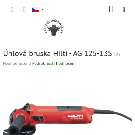
Přejít
NÁKUP
na
obsah
KOŠÍK
Úhlová bruska Hilti - AG 125-13S
225
Průměrné
Neohodnoceno
Podrobnosti hodnocení
hodnocení
produktu
je
0,0
z
5
hvězdiček.