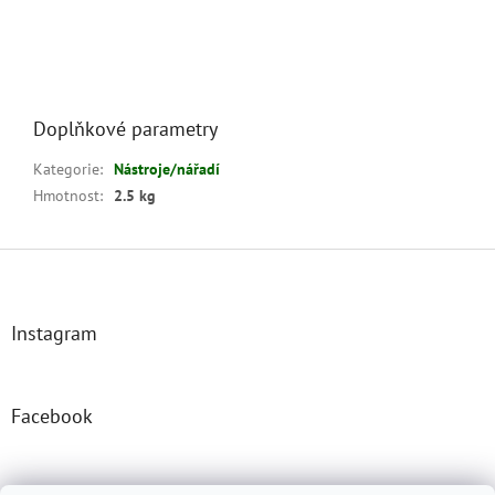
Doplňkové parametry
Kategorie
:
Nástroje/nářadí
Hmotnost
:
2.5 kg
Z
á
p
a
Instagram
t
í
Facebook