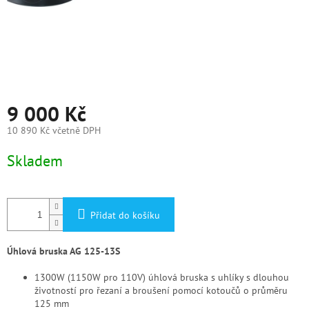
9 000 Kč
10 890 Kč včetně DPH
Měrná
Skladem
cena:
Přidat do košíku
Úhlová bruska AG 125-13S
1300W (1150W pro 110V) úhlová bruska s uhlíky s dlouhou
životností pro řezaní a broušení pomocí kotoučů o průměru
125 mm