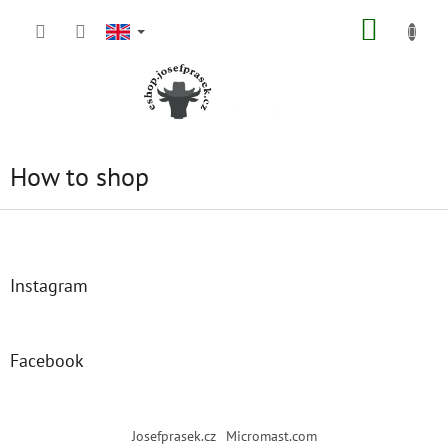
Skip
SHOPP
to
content
CART
How to shop
F
o
o
t
Instagram
e
r
Facebook
Josefprasek.cz
Micromast.com