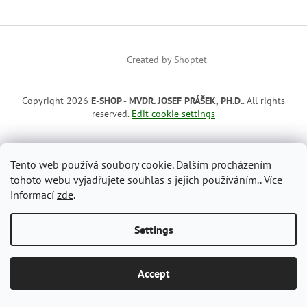
Created by Shoptet
Copyright 2026
E-SHOP - MVDR. JOSEF PRÁŠEK, PH.D.
. All rights
reserved.
Edit cookie settings
Tento web používá soubory cookie. Dalším procházením
tohoto webu vyjadřujete souhlas s jejich používáním.. Více
informací
zde
.
Settings
Accept
Vítejte v internetovém obchodě - MVDr. Josef Prášek, Ph.D.