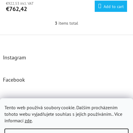
€922,53 incl. VAT
Add to cart
€762,42
3
items total
L
i
s
F
t
o
i
o
n
t
Instagram
g
e
c
r
o
n
Facebook
t
r
o
l
Josefprasek.cz
Micromast.com
s
Tento web používá soubory cookie. Dalším procházením
tohoto webu vyjadřujete souhlas s jejich používáním.. Více
informací
zde
.
Created by Shoptet