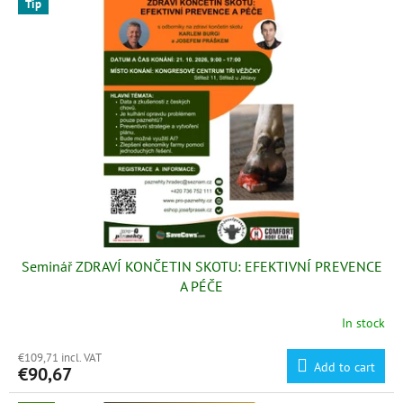
t
Tip
s
i
t
n
o
g
f
p
r
o
d
u
c
t
s
Seminář ZDRAVÍ KONČETIN SKOTU: EFEKTIVNÍ PREVENCE
A PÉČE
In stock
€109,71 incl. VAT
Add to cart
€90,67