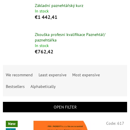
Základní paznehtářský kurz
In stock
€1 442,41
Zkouška profesní kvalifikace Paznehtář/
paznehtářka
In stock
€762,42
P
r
We recommend
Least expensive
Most expensive
o
d
Bestsellers
Alphabetically
u
c
t
OPEN FILTER
s
o
L
Code:
617
New
r
i