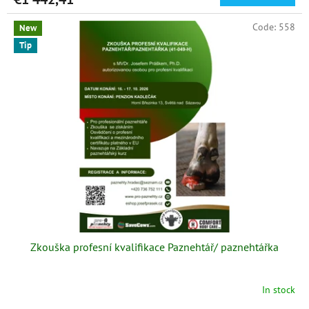
Code:
558
New
Tip
Zkouška profesní kvalifikace Paznehtář/ paznehtářka
In stock