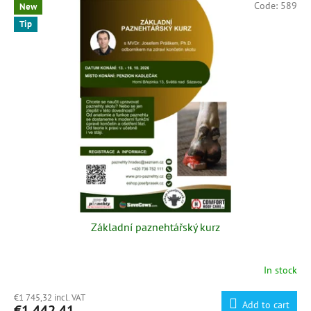
Code:
589
New
Tip
Základní paznehtářský kurz
In stock
€1 745,32 incl. VAT
Add to cart
€1 442,41