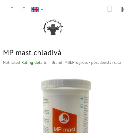
Skip
SHOPP
to
content
CART
MP mast chladivá
The
Not rated
Rating details
Brand:
MilkProgress - poradenství s.r.o
average
product
rating
is
0,0
out
of
5
stars.