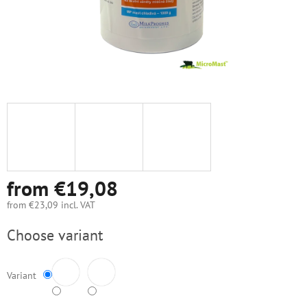
from
€19,08
from
€23,09
incl. VAT
Measure
Choose variant
price:
Variant